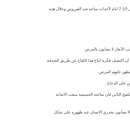
اذن الجسم سيمتلك السلاح الوافي ضد هذا المرض الخطير. اذا كان الطير غير محصن وتعرض للإصابة الطبيعية بالفيروس المرضي الضاري فان الجسم سيحتاج الى 10-7 ايام لأحداث مناعة ضد الفيروس وخلال هذه
 الأبقار لا يصابون بالمرض.
ض على الدجاج.
لقيح الثاني فان مناعته الجسمية منعت الاصابة
ك لا يصابون بجدري الانسان عند ظهوره على شكل