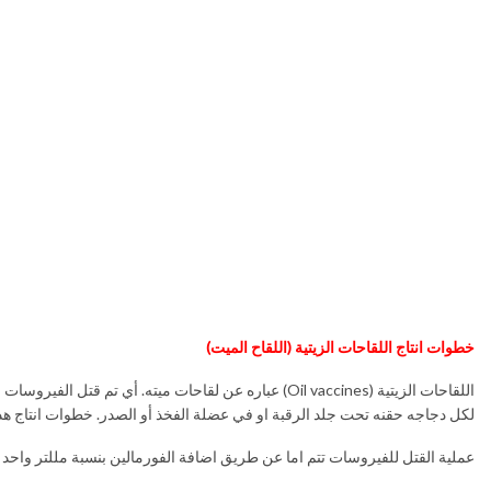
خطوات انتاج اللقاحات الزيتية (اللقاح الميت)
لكل دجاجه حقنه تحت جلد الرقبة او في عضلة الفخذ أو الصدر. خطوات انتاج هذ
عملية القتل للفيروسات تتم اما عن طريق اضافة الفورمالين بنسبة مللتر واحد فورمالين لكل لتر سائل (1000 مللتر). او بإضافة مادة etapropiolacton