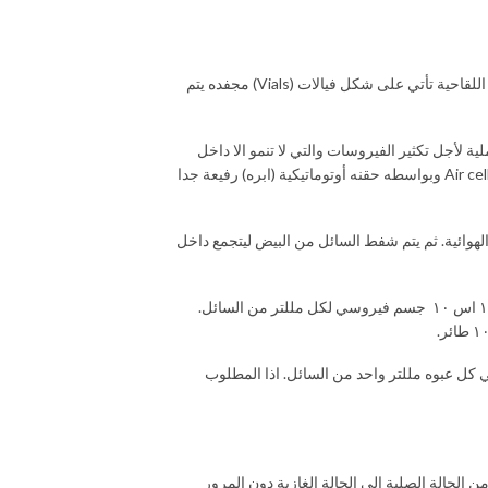
* خطوة الحصول على البذرة اللقاحية (Master seed) وذلك باستيرادها من الجامعات والمراكز البحثية. والتي تمتلك أكبر بنوك للفيروسات اللقاحية بالعالم. البذرة اللقاحية تأتي على شكل فيالات (Vials) مجفده يتم
دار ۰٫۱ مللتر من المحلول الفيروسي . الهدف من العملية لأجل تكثير الفيروسات والتي لا تنمو الا داخل
الخلايا الحيوانية وتعتبر اجنة البيض أفضل موطن لنموها. يتم حقن البيض بعد اجراء عملية فحص ضوئي (Candling) وتحدد موقع الحقن بالقرب من الغرفة الهوائية Air cell وبواسطه حقنه أوتوماتيكية (ابره) رفيعة جدا
تها من موقع الغرفة الهوائية. ثم يتم شفط السائل من البيض ليتجمع داخل
* خطوة معايرة (Titration) السائل (Chorio-allantoic fluid) لمعرفة عدد الفيروسات الموجود في كل مللتر من السائل. فعندما تخرج نتيجة المعايرة بان هنالك ۱۰ اس ۱۰ جسم فيروسي لكل مللتر من السائل.
ي الفيالات وهي عباره عن عبوات زجاجيه صغيره. فعندما يراد تسويق عبوات تحوي كل منها ۱۰۰۰ جرعة يوضع في كل عبوه مللتر واحد من السائل. اذا المطلوب
المجمد من الحالة الصلبة الى الحالة الغازية دون المرور