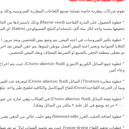
تقوم شركات بيطرية خاصة بعملية تصنيع اللقاحات البيطرية الفيروسیه وذلك وف
تخفيفها بنسبه واحد لكل مئة ألف باستخدام الملح الفسيولوجي (Saline). اي المللتر الواحد يخفف مع ۱۰۰ لتر من محلول الملح الفسيولوجي.
ثم تغطى منطقة الحقن بالشمع او الشريط الشفاف ويعاد البيض للتحضين.
* خطوة جمع السائل الكو
وعاء كبير.
وبما أن الجرعة اللقاحية (Dose) للقاح النيوكاسل والكافيه لتلقيح طير واحد. تبلغ ۱۰ اس ۷ من هنا سنعلم أن المللتر من السائل النقانيقي سيكون كافي لتلقيح ۱۰۰۰ طائر.
۲۰۰۰ جرعة يوضع في كل علبة ۲ مللتر من السائل وهكذا.
* خطوة اضافة الحليب الفرز (Skimmed milk) وهو حليب خالي من الدهن يعتبر كماده حاملة للفايروسات اللقاحية.
* خطوات تجفيد اللقاح Freeze-drying. حيث يتم تج