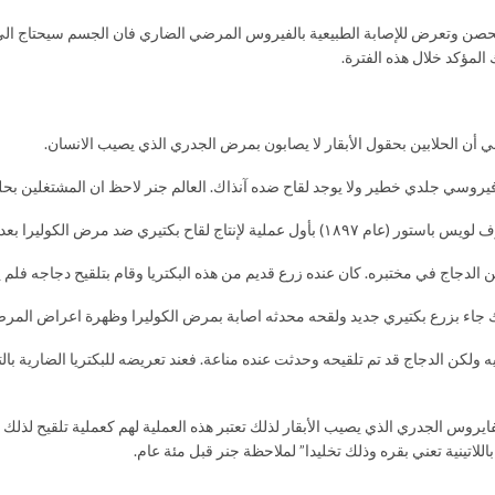
لمؤكد خلال هذه الفترة.
روسي جلدي خطير ولا يوجد لقاح ضده آنذاك. العالم جنر لاحظ ان المشتغلين بحلب
كتشف فكره انتاج هذا اللقاح عن طريق الصدفة.
ك جاء بزرع بكتيري جديد ولقحه محدثه اصابة بمرض الكوليرا وظهرة اعراض المر
لكن الدجاج قد تم تلقيحه وحدثت عنده مناعة. فعند تعريضه للبكتريا الضارية بالت
فايروس الجدري الذي يصيب الأبقار لذلك تعتبر هذه العملية لهم كعملية تلقيح لذل