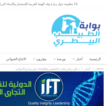
TRENDING
16 معلومة حول زيارة وفد الهيئة العربية للإستثمار والإنماء الزراعي إلي السعودية
الرئيسية
أخبار
بورصة
مؤثرون
الانتاج الحيواني
Home
أخبار
د علي زناتي يكتب: التحصين واللقاحات في مزارع الدواجن