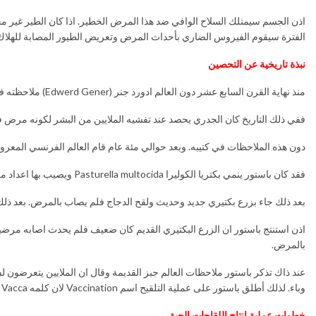
الفترة سيقوم الفيروس الضاري بأحداث المرض وتعريض الطيور المصابة للهلاك ا
نبذة تاريخية عن التحصين
منذ نهاية القرن السابع عشر دون العالم ادورد جنر (Edwerd Gener) ملاحظته في أن الحلابين بحقول الأبقار لا يصابون بمرض الجدري الذي يصيب الانسان.
ففي ذلك التاريخ كان الجدري يحصد عند تفشيه الملايين من البشر لكونه مرض في
دون هذه الملاحظات في كتيبه. وبعد حوالي مئة عام قام العالم الفرنسي المعروف لويس باستور (عام ۱۸۹۷) بأول عملية لإنتاج لقاح بكتيري ضد مرض الكوليرا بعد أن ا
فقد كان باستور ينمي بكتريا الكوليرا Pasturella multocida ويصيب بها اعداد من الدجاج في مختبره. كان عنده زرع قديم من هذه البكتريا وقام بتلقيح دجاجه فلم يظهر عليهم المرض.
بعد ذلك جاء بزرع بكتيري جديد وحديث ولقح الدجاج فلم يصاب بالمرض. بعد ذل
اذن استنتج باستور ان الزرع البكتيري القديم كان ضعيف فلم يحدث اصابه مرضيه و
بالمرض.
عند ذاك تذكر باستور ملاحظات العالم جبز القديمة وقال ان الملايين يتعرضون ل
وباء. لذلك أطلق باستور على عملية التلقيح اسم Vaccination لان كلمه Vacca باللاتينية تعني بقره وذلك تخليدا” لملاحظة جنر قبل مئة عام.
خطوات عملية انتاج اللقاحات الحية