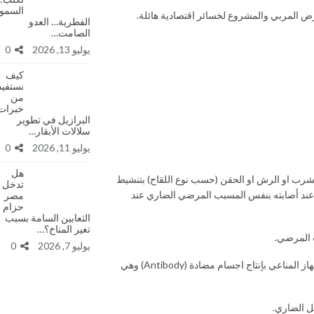
السمو
رض المربي والمشروع لخسائر اقتصادية هائلة.
الفطرية… العدو
الصامت…
يوليو 13, 2026
0
كيف
نستفيد
من
خبرات
البرازيل في تطوير
سلالات الأبقار…
يوليو 11, 2026
0
هل
ء الشرب او الرش او الحقن (حسب نوع اللقاح) بتنشيط
تدخل
سه عند أصابته بنفس المسبب المرضي الضاري عند
مصر
حزام
الثعابين السامة بسبب
تغير المناخ؟…
يوليو 7, 2026
0
فعندما نقوم بتحصيين بلقاح النيوكاسل عن طريق ماء الشرب مثلا فان الفيروس اللقاحي الضعيف سوف يدخل الى داخل الجسم ليحفز مناعة الجسم وسيقوم الجهاز المناعي بإنتاج اجسام مضادة (Antibody) وهي
ل الضاري.