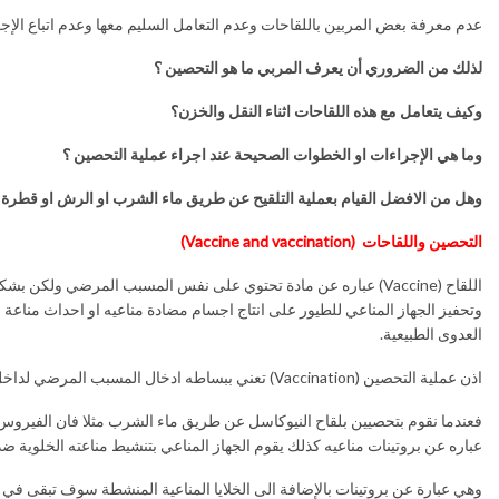
عدم معرفة بعض المربين باللقاحات وعدم التعامل السليم معها وعدم اتباع الإ
لذلك من الضروري أن يعرف المربي ما هو التحصين ؟
وكيف يتعامل مع هذه اللقاحات اثناء النقل والخزن؟
وما هي الإجراءات او الخطوات الصحيحة عند اجراء عملية التحصين ؟
وهل من الافضل القيام بعملية التلقيح عن طريق ماء الشرب او الرش او قطرة با
التحصين واللقاحات
(Vaccine and vaccination)
اللقاح (Vaccine) عباره عن مادة تحتوي على نفس المسبب المرضي 
وتحفيز الجهاز المناعي للطيور على انتاج اجسام مضادة مناعيه او احداث مناعة
العدوى الطبيعية.
اذن عملية التحصين (Vaccination) تعني ببساطه ادخال المسبب المرضي لداخل الجسم لكي يتعلم الجهاز المناعي للحيوان كيف يبني مناعة قوية ضد هذا المسبب المرضي.
عباره عن بروتينات مناعيه كذلك يقوم الجهاز المناعي بتنشيط مناعته الخلوية 
وهي عبارة عن بروتينات بالإضافة الى الخلايا المناعية المنشطة سوف تبقى في 