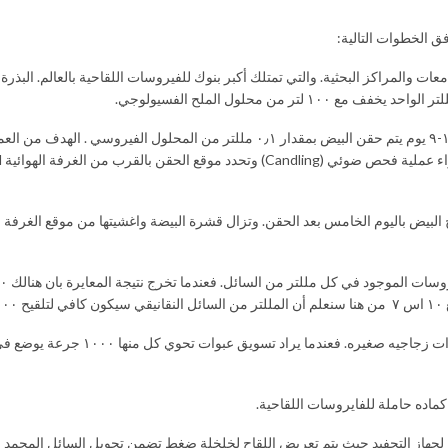
ق الخطوات التالية:
* خطوة تكثير الفيروسات في اجنه البيض. يتم وضع بيض للتحضين وبعد مرور ۱۱-۹ يوم يتم حقن البيض بمق
ريو الانتوزي (Chorio-allantoic fluid). حيث يتم اخراج البيض باليوم الخامس بعد الحقن. وتزال قشرة البيضة واغشي
* خطوة تعبئة السائل (Chorio-allantoic fluid) ف
ميد العبوات اولا” ثم تعرضها لجهاز التجفيد حيث يتم تعريض اللقاح لخلخلة ضغط تضمن تحويل السائل 