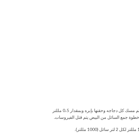
اللقاحات الزيتية (Oil vaccines) عباره عن لقاحات ميته. أي تم قتل الفيروسات الموجودة فيها ولهذا تقدم هذه اللقاحات للطيور بواسطة الحقن (Injection) حيث يتم مسك كل دجاجه وحقنها بإبره وبمقدار 0،5 مللتر
 خطوة جمع السائل من البيض يتم قتل الفيروسات.