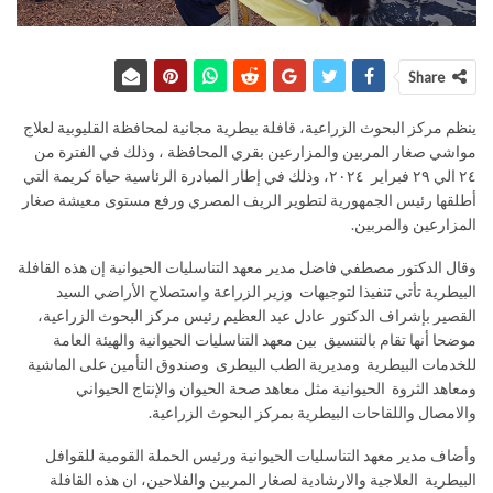
Share
ينظم مركز البحوث الزراعية، قافلة بيطرية مجانية لمحافظة القليوبية لعلاج
مواشي صغار المربين والمزارعين بقري المحافظة ، وذلك في الفترة من
٢٤ الي ٢٩ فبراير ٢٠٢٤، وذلك في إطار المبادرة الرئاسية حياة كريمة التي
أطلقها رئيس الجمهورية لتطوير الريف المصري ورفع مستوى معيشة صغار
المزارعين والمربين.
وقال الدكتور مصطفي فاضل مدير معهد التناسليات الحيوانية إن هذه القافلة
البيطرية تأتي تنفيذا لتوجيهات وزير الزراعة واستصلاح الأراضي السيد
القصير بإشراف الدكتور عادل عبد العظيم رئيس مركز البحوث الزراعية،
موضحا أنها تقام بالتنسيق بين معهد التناسليات الحيوانية والهيئة العامة
للخدمات البيطرية ومديرية الطب البيطرى وصندوق التأمين على الماشية
ومعاهد الثروة الحيوانية مثل معاهد صحة الحيوان والإنتاج الحيواني
والامصال واللقاحات البيطرية بمركز البحوث الزراعية.
وأضاف مدير معهد التناسليات الحيوانية ورئيس الحملة القومية للقوافل
البيطرية العلاجية والارشادية لصغار المربين والفلاحين، ان هذه القافلة