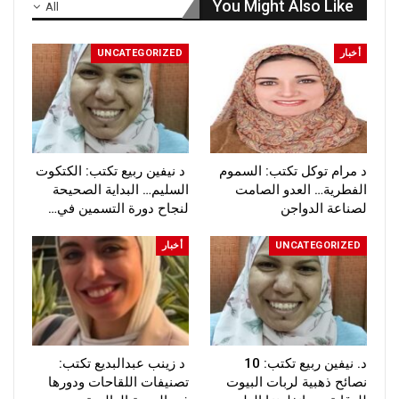
You Might Also Like
All
أخبار
UNCATEGORIZED
د مرام توكل تكتب: السموم
د نيفين ربيع تكتب: الكتكوت
الفطرية… العدو الصامت
السليم… البداية الصحيحة
لصناعة الدواجن
لنجاح دورة التسمين في…
UNCATEGORIZED
أخبار
د. نيفين ربيع تكتب: 10
د زينب عبدالبديع تكتب:
نصائح ذهبية لربات البيوت
تصنيفات اللقاحات ودورها