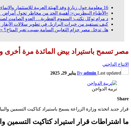
16 معلومة حول زيارة وفد الهيئة العربية للإستثمار والإنماء الزراعي إلي السعودية
«الأطباء البيطريين»: أهمية الحد من مخاطر تحول أمراض «ال
د مرام توكل تكتب: السموم الفطرية… العدو الصامت لصنا
كيف نستفيد من خبرات البرازيل في تطوير سلالات الأبقار ا
هل تدخل مصر حزام الثعابين السامة بسبب تغير المناخ؟ «
مصر تسمح باستيراد بيض المائدة مرة أخرى وتض
الانتاج الداجني
Last updated
admin
By
يناير 29, 2025
تربية الدواجن
Share
قرار جديد اتخذته وزارة الزراعة يسمح باستيراد كتاكيت التسمين والب
ما اشتراطات قرار استيراد كتاكيت التسمين و