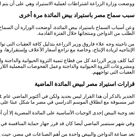
ووضعت وزارة الزراعة اشتراطات لعملية الاستيراد وهي على أن يتم الإست
سبب سماح مصر باستيراد بيض المائدة مرة أخرى
وعن أسباب السماح باستيراد بيض المائدة، أوضحت الوزارة أن السماح
الطلب من الدواجن ومنتجاتها خلال الفترة القادمة.
من ناحيته وجه علاء فاروق وزير الزراعة بتذليل كافة العقبات التى ت
الإنتاجيه لزيادة الإنتاج، وخاصة مع تراجع أسعار الأعلاف وإستقرارها، وإق
كما كلف وزير الزراعة كل من قطاع تنمية الثروة الحيوانية والداجنة و
ومشروعات الثروة الحيوانية والداجنة وعمل الفحوصات المعملية اللازمة
العقبات التى تواجههم.
قرارات استيراد مصر لبيض المائدة الماضية
غير مسبوقة مع انطلاق الموسم الدراسي في مصر ما شكل عبئا على كاهل الأسر الم
تعد وجبة البيض إحدى الوجبات الأساسية على المائدة المصرية إلا أن أ
وفي شهر سبتمبر الماضي أيضا كان قد قرر جهاز حماية المنافسة في مصر تحريك دعوى جنائية ضد 21 من كبار منتج
تعد صناعة الدواجن والبيض واحدة من أهم الصناعات في مصر، حيث يصل الإنتاج المحلي إلى حوالي أربعة عشر