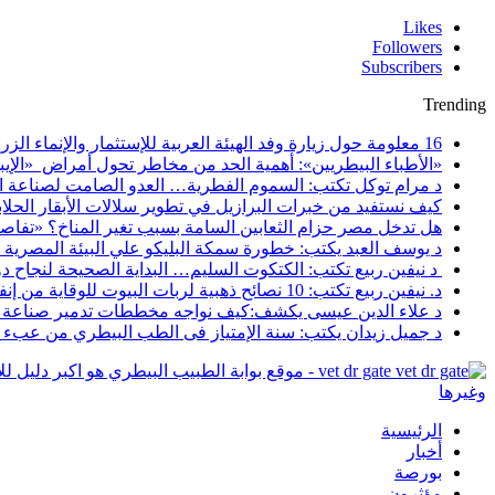
Likes
Followers
Subscribers
Trending
16 معلومة حول زيارة وفد الهيئة العربية للإستثمار والإنماء الزراعي إلي السعودية
«الأطباء البيطريين»: أهمية الحد من مخاطر تحول أمراض «الإيبو
د مرام توكل تكتب: السموم الفطرية… العدو الصامت لصناعة ا
كيف نستفيد من خبرات البرازيل في تطوير سلالات الأبقار الحلاب
هل تدخل مصر حزام الثعابين السامة بسبب تغير المناخ؟ «تفاص
د يوسف العبد يكتب: خطورة سمكة البليكو علي البيئة المصرية
د نيفين ربيع تكتب: الكتكوت السليم… البداية الصحيحة لنجاح د
د. نيفين ربيع تكتب: 10 نصائح ذهبية لربات البيوت للوقاية من إنفلونزا الطيور
د علاء الدين عيسى يكشف:كيف نواجه مخططات تدمير صناعة ا
د جميل زيدان يكتب: سنة الإمتياز فى الطب البيطري من عبء أك
vet dr gate - موقع بوابة الطبيب البيطري هو اك
وغيرها
الرئيسية
أخبار
بورصة
مؤثرون