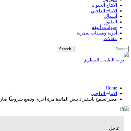
الانتاج الحيواني
الانتاج الداجني
أسماك
الطيور
حيوانات أليفة
أدوية ومبيدات بيطرية
مقالات
Home
الانتاج الداجني
مصر تسمح باستيراد بيض المائدة مرة أخرى وتضع شروطًا صارمة 
عاجل