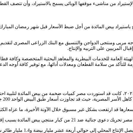
يراد من مناشىء موقفها الوبائى يسمح بالاستيراد، وأن تتصف القطعان الو
 باستيراد بيض المائدة من أجل ضبط الأسعار قبل شهر رمضان المبارك و
واجه مربى ومنتجى الدواجن والتنسيق مع البنك الزراعى المصرى لتقديم 
بال المربيين على التربيه والإنتاج.
الهيئة العامة للخدمات البيطرية والمعاهد البحثية المتخصصة وكافة قطا
 للتأكد من سلامة القطعان ومعدلات أدائها، مع توفير كافة أوجه الدعم
الجدير بالذكر أن هذا القرار ليس بجديد ولكن في أكتوبر الماضي عام ٢٠٢٤، كانت قد استوردت مصر كم
صرية، حيث قد تجاوزت أسعار طبق البيض الواحد 200 جنيه في بعض المناطق.
سعارها قد ارتفعت بشكل غير مسبوق خلال الآونة الأخيرة، ما عزاه الكث
ي بيض المائدة بسبب إقرار زيادات سعرية كبيرة.
 مليار بيضة و1.4 مليار طائر سنوياً باستثمارات تصل إلى حوالي 100 مليار جنيه.