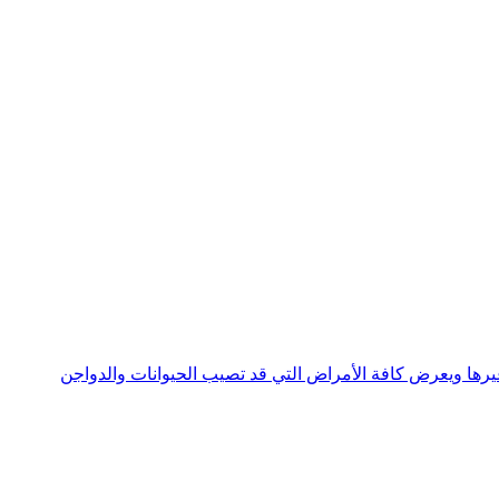
جني وغيرها ويعرض كافة الأمراض التي قد تصيب الحيوانات والدواجن