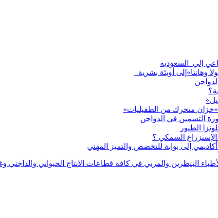
لا وهانتا»إلى أوبئة بشرية
لدواجن
ة؟
يل»
 «خزان متحرك من الطفيليات»
ورة التسمين في الدواجن
لإستزراع السمكي ؟
اديمي إلى بوابة للتخصص والتميز المهني
بر دليل للأطباء البيطرين والمربي في كافة قطاعات الانتاج الحيواني والدا