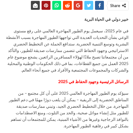
Share
خبير دولي في الحياة البرية
في عام 2025، سيعمل يوم الطيور المهاجرة العالمي على رفع مستوى
الوعي بشأن التحديات العديدة التي تواجهها الطيور المهاجرة بسبب الأنشطة
البشرية وتوسع التنمية الحضرية. ستدافع الحملة عن التخطيط الحضري
الاستراتيجي وجهود الحفاظ التي تتضمن ممارسات صديقة للطيور، والتأكد
من أن مجتمعاتنا تصبح ملاذًا لهؤلاء المسافرين الرائعين. يشجع موضوع عام
2025 العمل من جميع القطاعات، بما في ذلك الحكومات الوطنية والمحلية
والشركات والمجموعات المجتمعية والأفراد في جميع أنحاء العالم.
الرسائل الرئيسية وجهود الحفاظ في 2025
سيؤكد يوم الطيور المهاجرة العالمي 2025 على أن كل مجتمع – من
المناطق الحضرية إلى الريفية – يمكن أن يلعب دورًا مهمًا في دعم الطيور
المهاجرة. من خلال التخطيط الحضري الجيد، وتبني ممارسات صديقة
للطيور مثل إنشاء موائل صحية، والحد من التلوث، ومنع الاصطدامات
بالنوافذ الزجاجية وغيرها من الأشياء المبنية، يمكن للمجتمعات أن تساهم
بشكل كبير في رفاهية الطيور المهاجرة.