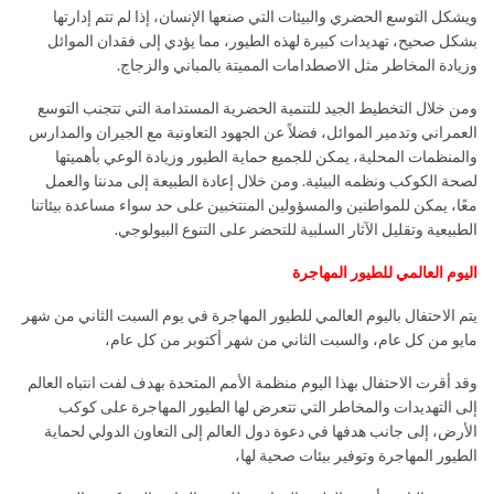
ويشكل التوسع الحضري والبيئات التي صنعها الإنسان، إذا لم تتم إدارتها
بشكل صحيح، تهديدات كبيرة لهذه الطيور، مما يؤدي إلى فقدان الموائل
وزيادة المخاطر مثل الاصطدامات المميتة بالمباني والزجاج.
ومن خلال التخطيط الجيد للتنمية الحضرية المستدامة التي تتجنب التوسع
العمراني وتدمير الموائل، فضلاً عن الجهود التعاونية مع الجيران والمدارس
والمنظمات المحلية، يمكن للجميع حماية الطيور وزيادة الوعي بأهميتها
لصحة الكوكب ونظمه البيئية. ومن خلال إعادة الطبيعة إلى مدننا والعمل
معًا، يمكن للمواطنين والمسؤولين المنتخبين على حد سواء مساعدة بيئاتنا
الطبيعية وتقليل الآثار السلبية للتحضر على التنوع البيولوجي.
اليوم العالمي للطيور المهاجرة
يتم الاحتفال باليوم العالمي للطيور المهاجرة في يوم السبت الثاني من شهر
مايو من كل عام، والسبت الثاني من شهر أكتوبر من كل عام،
وقد أقرت الاحتفال بهذا اليوم منظمة الأمم المتحدة بهدف لفت انتباه العالم
إلى التهديدات والمخاطر التي تتعرض لها الطيور المهاجرة على كوكب
الأرض، إلى جانب هدفها في دعوة دول العالم إلى التعاون الدولي لحماية
الطيور المهاجرة وتوفير بيئات صحية لها،