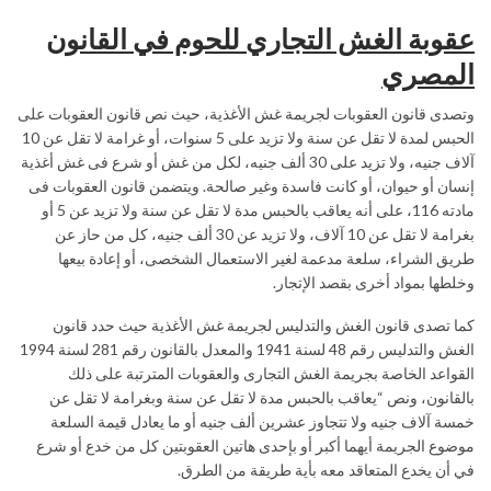
عقوبة الغش التجاري للحوم في القانون
المصري
وتصدى قانون العقوبات لجريمة غش الأغذية، حيث نص قانون العقوبات على
الحبس لمدة لا تقل عن سنة ولا تزيد على 5 سنوات، أو غرامة لا تقل عن 10
آلاف جنيه، ولا تزيد على 30 ألف جنيه، لكل من غش أو شرع فى غش أغذية
إنسان أو حيوان، أو كانت فاسدة وغير صالحة. ويتضمن قانون العقوبات فى
مادته 116، على أنه يعاقب بالحبس مدة لا تقل عن سنة ولا تزيد عن 5 أو
بغرامة لا تقل عن 10 آلاف، ولا تزيد عن 30 ألف جنيه، كل من حاز عن
طريق الشراء، سلعة مدعمة لغير الاستعمال الشخصى، أو إعادة بيعها
وخلطها بمواد أخرى بقصد الإتجار.
كما تصدى قانون الغش والتدليس لجريمة غش الأغذية حيث حدد قانون
الغش والتدليس رقم 48 لسنة 1941 والمعدل بالقانون رقم 281 لسنة 1994
القواعد الخاصة بجريمة الغش التجارى والعقوبات المترتبة على ذلك
بالقانون، ونص “يعاقب بالحبس مدة لا تقل عن سنة وبغرامة لا تقل عن
خمسة آلاف جنيه ولا تتجاوز عشرين ألف جنيه أو ما يعادل قيمة السلعة
موضوع الجريمة أيهما أكبر أو بإحدى هاتين العقوبتين كل من خدع أو شرع
في أن يخدع المتعاقد معه بأية طريقة من الطرق.