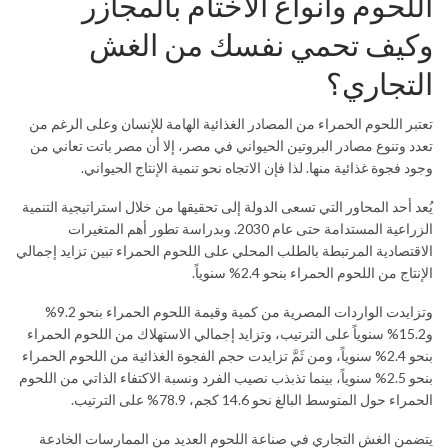
اللحوم وأنواع الأختام بالمجازر
وكيف تحمي نفسك من الغش
التجاري؟
تعتبر اللحوم الحمراء من المصادر الغذائية الهامة للإنسان وعلى الرغم من
تعدد وتنوع مصادر البروتين الحيواني في مصر، إلا أن مصر باتت تعاني من
وجود فجوة غذائية منها. لذا فإن الاتجاه نحو تنمية الإنتاج الحيواني.
يُعد أحد المحاور التي تسعى الدولة إلى تحقيقها من خلال استراتيجية التنمية
الزراعية المستدامة حتى عام 2030. وبدراسة تطور أهم المتغيرات
الاقتصادية المرتبطة بالطلب المحلي على اللحوم الحمراء تبين تزايد إجمالي
الإنتاج من اللحوم الحمراء بنحو 2.4% سنوياً.
وتزايدت الواردات المصرية من كمية وقيمة اللحوم الحمراء بنحو 9.2%
و15.2% سنوياً على الترتيب، وتزايد إجمالي الاستهلاك من اللحوم الحمراء
بنحو 2.4% سنوياً، ومن ثَمَّ تزايدت حجم الفجوة الغذائية من اللحوم الحمراء
بنحو 2.5% سنوياً، بينما تذبذب نصيب الفرد ونسبة الاكتفاء الذاتي من اللحوم
الحمراء حول المتوسط البالغ نحو 14.6 كجم، 78.9% على الترتيب.
يتضمن الغش التجاري في صناعة اللحوم العديد من الممارسات الخادعة