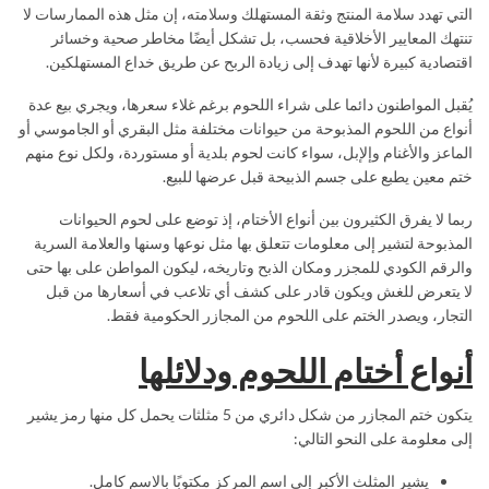
التي تهدد سلامة المنتج وثقة المستهلك وسلامته، إن مثل هذه الممارسات لا
تنتهك المعايير الأخلاقية فحسب، بل تشكل أيضًا مخاطر صحية وخسائر
اقتصادية كبيرة لأنها تهدف إلى زيادة الربح عن طريق خداع المستهلكين.
يُقبل المواطنون دائما على شراء اللحوم برغم غلاء سعرها، ويجري بيع عدة
أنواع من اللحوم المذبوحة من حيوانات مختلفة مثل البقري أو الجاموسي أو
الماعز والأغنام وإلإبل، سواء كانت لحوم بلدية أو مستوردة، ولكل نوع منهم
ختم معين يطبع على جسم الذبيحة قبل عرضها للبيع.
ربما لا يفرق الكثيرون بين أنواع الأختام، إذ توضع على لحوم الحيوانات
المذبوحة لتشير إلى معلومات تتعلق بها مثل نوعها وسنها والعلامة السرية
والرقم الكودي للمجزر ومكان الذبح وتاريخه، ليكون المواطن على بها حتى
لا يتعرض للغش ويكون قادر على كشف أي تلاعب في أسعارها من قبل
التجار، ويصدر الختم على اللحوم من المجازر الحكومية فقط.
أنواع أختام اللحوم ودلائلها
يتكون ختم المجازر من شكل دائري من 5 مثلثات يحمل كل منها رمز يشير
إلى معلومة على النحو التالي:
يشير المثلث الأكبر إلى اسم المركز مكتوبًا بالاسم كامل.