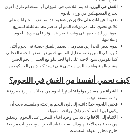
الغش في الوزن
:
قد يتم التلاعب في الميزان أو استخدام طرق أخرى
لخداع المستهلكين في وزن اللحوم.
تغذية الحيوانات على علائق غير صحية
:
قد يتم تغذية الحيوانات على
علائق تحتوي على هرمونات النمو أو عناصر معدنية ثقيلة لتسريع
نموها وزيادة حجمها في وقت قصير. هذا يؤثر على جودة اللحوم
وسلامتها.
يقوم بعض الجزارين معدومي الضمير بلصق خصية في لحوم أنثى
كبيرة في السن بقصد تضليل المستهلك وبيعها بسعر اللحمة العجالي.
كما يقومون بيبيع الاجنة على انها لحم بتلو مع العلم ان لحم الجنين
مشبع بالماء وباهت اللون ويحتوي على نسبة كبيرة من الجليكوجين.
كيف نحمي أنفسنا من الغش في اللحوم؟
الشراء من مصادر موثوقة
:
اشترِ اللحوم من محلات جزارة معروفة
وذات سمعة جيدة.
فحص اللحوم جيدًا
:
انتبه إلى لون اللحم ورائحته وملمسه. يجب أن
يكون لون اللحم أحمر زاهيًا ورائحته مقبولة.
الانتباه إلى الأختام
:
تأكد من وجود أختام المجزر على اللحوم، وتحقق
من صحة هذه الأختام. وذلك بسبب قيام البعض بذبح حيوانات مريضة
خارج مجازر الدولة المعتمدة.