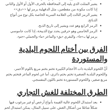
يشير المثلث الذي يليه إلى المحافظة بالحرف الأول أو الأول والثاني
إذا كانت مكونة من مقطعين، مثل الدقهلية يرمز لها <<دق>>
يشير الرمز الثالث إلى العلامة السرية الخاصة بكل نوع من أنواع
الذبائح.
الرمز الرابع وهو عدد ويشير إلى تاريخ الذبح.
الرمز الخامس وهو حرفين يحدد نوع الذبيحة، إذا كانت جاموسي
يرمز لها بـ«جا»، والبقري «بق» والماعز «ما» والجملي «جم».
الفرق بين أختام اللحوم البلدية
والمستوردة
أنَّ اللحوم البلدية ذات الأحجام الكبيرة تختم بختم مربع باللوم الأحمر،
واللحوم البلدية الصغيرة تختم بختم دائري، أما عن لحوم الماعز فتختم بختم
مربع صغير، واللحوم المستوردة تختم باللون البنفسجي.
الطرق المختلفة للغش التجاري
يعد استبدال اللحوم عالية القيمة بأنواع أرخص أو غير مرغوب فيها
شكلاً شائعًا من أشكال الغش. على سبيل المثال، يمكن استبدال لحم