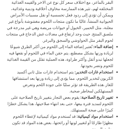
البقر بالماعز، مع اختلاف سعر كل نوع عن الاخر والقيمه الغذائية
المختلفه لهم، تثير هذه الممارسة مخاوف أخلاقية ودينية وغذائية،
ويمكن أن تؤدي إلى ردود فعل تحسسية أو نقل مسببات الأمراض
الحيوانية المنشأ، غالبًا ما تكون منتجات اللحوم مغشوشة بأنواع غير
معلنة، مثل الحمير، الخيول أو حيوانات مريضة وهي غير مدرجة في
ملصق المنتج. حيث وجد ارتفاع في معدلات غش الدجاج في منتجات
لحوم البقر مثل الحواوشي والسجق والبرغر.
إضافة الماء
:
تُعتبر إضافة الماء إلى اللحوم من أكثر الطرق شيوعًا
لزيادة وزنها بشكل مصطنع، يتم حقن الماء في اللحوم أو نقعها فيه
لجعلها تبدو أثقل وأكثر طراوة، هذه العملية تقلل من القيمة الغذائية
للحوم وتضر بجودتها.
استخدام غازات التخدير
:
يتم استخدام غازات مثل ثاني أكسيد
الكربون لتخدير اللحوم، مما يؤدي إلى زيادة وزنها بعد استنشاقها
للغاز. هذه الطريقة قد تؤثر سلبًا على جودة اللحم وتعرض
المستهلكين لمخاطر صحية.
تغيير تاريخ الصلاحية
:
يقوم بعض التجار بتغيير تاريخ الصلاحية على
اللحوم لتمديد فترة بيعها، حتى بعد انتهاء صلاحيتها، هذا يشكل خطرًا
كبيرًا على صحة المستهلك.
استخدام مواد كيميائية
:
قد تُستخدم مواد كيميائية لإعطاء اللحوم
مظهرًا طازجًا أو لتغيير لونها أو رائحتها، بعض هذه المواد قد تكون
ضارة بالصحة.