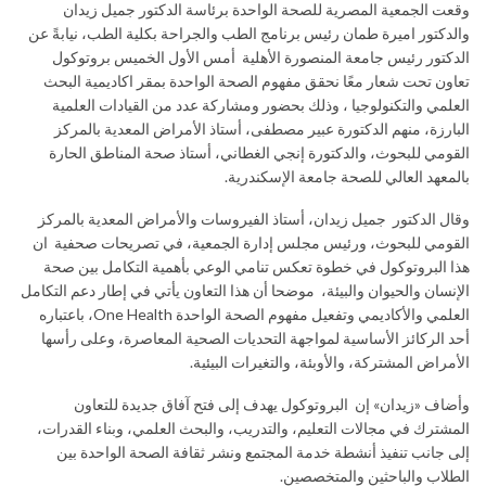
وقعت الجمعية المصرية للصحة الواحدة برئاسة الدكتور جميل زيدان
والدكتور اميرة طمان رئيس برنامج الطب والجراحة بكلية الطب، نيابةً عن
الدكتور رئيس جامعة المنصورة الأهلية أمس الأول الخميس بروتوكول
تعاون تحت شعار معًا نحقق مفهوم الصحة الواحدة بمقر اكاديمية البحث
العلمي والتكنولوجيا ، وذلك بحضور ومشاركة عدد من القيادات العلمية
البارزة، منهم الدكتورة عبير مصطفى، أستاذ الأمراض المعدية بالمركز
القومي للبحوث، والدكتورة إنجي الغطاني، أستاذ صحة المناطق الحارة
بالمعهد العالي للصحة جامعة الإسكندرية.
وقال الدكتور جميل زيدان، أستاذ الفيروسات والأمراض المعدية بالمركز
القومي للبحوث، ورئيس مجلس إدارة الجمعية، في تصريحات صحفية ان
هذا البروتوكول في خطوة تعكس تنامي الوعي بأهمية التكامل بين صحة
الإنسان والحيوان والبيئة، موضحا أن هذا التعاون يأتي في إطار دعم التكامل
العلمي والأكاديمي وتفعيل مفهوم الصحة الواحدة One Health، باعتباره
أحد الركائز الأساسية لمواجهة التحديات الصحية المعاصرة، وعلى رأسها
الأمراض المشتركة، والأوبئة، والتغيرات البيئية.
وأضاف «زيدان» إن البروتوكول يهدف إلى فتح آفاق جديدة للتعاون
المشترك في مجالات التعليم، والتدريب، والبحث العلمي، وبناء القدرات،
إلى جانب تنفيذ أنشطة خدمة المجتمع ونشر ثقافة الصحة الواحدة بين
الطلاب والباحثين والمتخصصين.