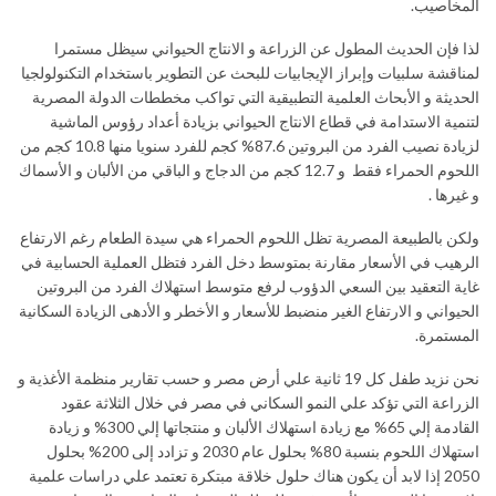
المخاصيب.
لذا فإن الحديث المطول عن الزراعة و الانتاج الحيواني سيظل مستمرا
لمناقشة سلبيات وإبراز الإيجابيات للبحث عن التطوير باستخدام التكنولولجيا
الحديثة و الأبحاث العلمية التطبيقية التي تواكب مخططات الدولة المصرية
لتنمية الاستدامة في قطاع الانتاج الحيواني بزيادة أعداد رؤوس الماشية
لزيادة نصيب الفرد من البروتين 87.6% كجم للفرد سنويا منها 10.8 كجم من
اللحوم الحمراء فقط و 12.7 كجم من الدجاج و الباقي من الألبان و الأسماك
و غيرها .
ولكن بالطبيعة المصرية تظل اللحوم الحمراء هي سيدة الطعام رغم الارتفاع
الرهيب في الأسعار مقارنة بمتوسط دخل الفرد فتظل العملية الحسابية في
غاية التعقيد بين السعي الدؤوب لرفع متوسط استهلاك الفرد من البروتين
الحيواني و الارتفاع الغير منضبط للأسعار و الأخطر و الأدهى الزيادة السكانية
المستمرة.
نحن نزيد طفل كل 19 ثانية علي أرض مصر و حسب تقارير منظمة الأغذية و
الزراعة التي تؤكد علي النمو السكاني في مصر في خلال الثلاثة عقود
القادمة إلي 65% مع زيادة استهلاك الألبان و منتجاتها إلي 300% و زيادة
استهلاك اللحوم بنسبة 80% بحلول عام 2030 و تزادد إلى 200% بحلول
2050 إذا لابد أن يكون هناك حلول خلاقة مبتكرة تعتمد علي دراسات علمية