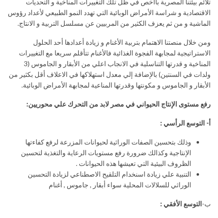
تلائم بيئتنا المصرية باأخص في ظل تلك التغييرات المناخية و التحديات
الاقتصادية و شراسة الأمراض الوبائية التي تهدد النمو الطبيعي لأعداد رؤوس
الماشية و من ثم يعزف الكثير من المربيين عن مسلسل التربية و الانتاج.
ومن خلال منصتنا الاهتمام بتربية الأغنام و زيادة أعدادها أحد الحلول
الاستراتيجية لمجابهة الفجوة الغذائية فالأغنام تتأقلم سريعا مع التغييرات
المناخية و قدرتها التناسلية في الانجاب اعلي من الأبقار و الجاموس (3
ولدات في السنتين) بالإضافة إلي معدل استهلاكها في الاعلاف أقل بكثير من
الأبقار و الجاموس و مكونتها وقدرتها المناعية لمجابهة الأمراض الوبائية.
رفع مستوى الإنتاج الحيواني في مصر لابد من التحرك علي محوريين:
أ- التوسع
الرأسي
:
وذلك بتحسين الصفات الوراثية لحيوانات المزرعة لرفع كفاءتها
الإنتاجية وكذالك ضرورة رفع مستويات الرعاية والتغذية لتحسين
الظروف البيئية التي تعيشها هذه الحيوانات .
التنبية علي زيادة اسنخدام التلقيح الاصطناعي لزيادة التحسين
الوراثي للسلالات المحلية سواء أبقار , جاموس , أغنام
ب-
التوسع الأفقي
: