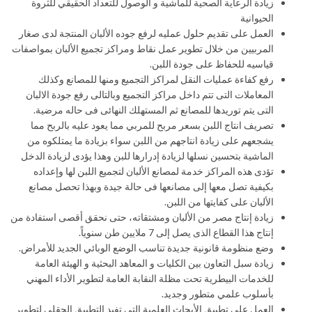
زيادة الرعاية الصحية للماشية و الوصول للتعداد الحقيقي للثروة
الحيوانية
العمل على تقديم حلول عمليه لرفع جوده الألبان المنتجة لدى صغار
المربيين من خلال تطوير عمل نقاط ومراكز تجميع الألبان بمواصفات
قياسيه للحفاظ على جودة اللبن.
رفع كفاءة عمليات النقل لمراكز التجميع ومنها للمصانع وكذلك
المعاملات التى تتم داخل مراكز التجميع وبالتالى رفع جودة الالبان
التى يتم توريدها للمصانع ثم المستهلك النهائى فى حاله مرضية.
تصريف انتاج اللبن بسعر مربح للمربي مما يعود عليه بالربح مما
يشجعهم على زيادة انتاجهم من اللبن سواء بزيادة ما يمتلكوه من
الماشية بتحسين نسلها لزيادة إدرارها للبن وهذا يؤدى لزيادة الدخل
تؤدى هذه المراكز خدمة لمصانع الألبان لتجميع اللبن لها وإعداده
بكيفية تصل معها إلى مصانعها فى حالة جيدة وبهذا تحصل مصانع
الألبان على كفايتها من اللبن.
زيادة إنتاج مصر من الألبان ومشتقاته، حتى نحقق أقصى استفادة من
إنتاج هذا القطاع الذى يصل إلى 7 ملايين طن سنوياً.
وضع منظومة قانونية جديدة تناسب الوضع الوبائي الجديد للأمراض.
زيادة سبل التعاون بين الكليات و المعاهد البحثية و الهيئة العامة
للخدمات البيطرية تحت مظلة النقابة العامة لتطوير الأداء المهني
بأسلوب علمي متطور وجديد.
العمل علي تطبيق الأبحاث العلمية التي تفيد التطبيق الحقلي لتطوير