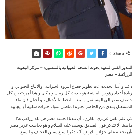
Share
المدير الفني لمعهد بحوث الصحة الحيوانية بالمنصورة – مركز البحوث
الزراعية – مصر
دائما و أبدا الحديث عت تطوير قطاع الثروة الحيوانية، والانتاج الحيواني و
زيادة أعداد رؤوس الماشية هو حديث كل زمان و مكان و هذا أمر يتدبره كل
حصيف ينظر إلي المستقبل و يمعن التخطيط لأجيال تلو أجيال فإن بناء
المستقبل يبتدي من الحاضر بخبرة الماضي سواء خبرات سلبية أو إيجابية .
كن علي يقين عزيزي القاريء أن بلدنا الحبيبة مصر هي بلد زراعي هذا
ماضينا ألا تتذكر قول الصديق يوسف عليه السلام و هو يخاطب عزيز مصر
بأن يجعله علي خزائن الأرض ألا تتذكر السبع سنين العجاف و السبع