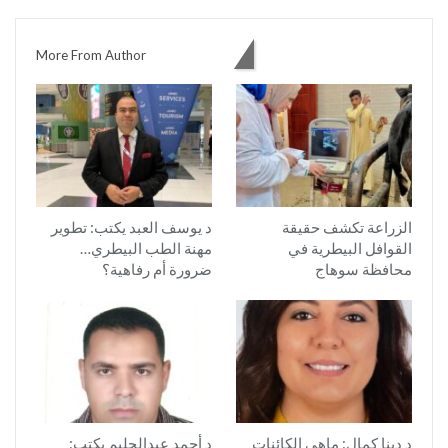
You might also like
More From Author
الزراعة تكشف حقيقة
د يوسف العبد يكتب: تطوير
القوافل البيطرية في
مهنة الطب البيطري…
محافظة سوهاج
ضرورة أم رفاهية؟
د دينا كمال: ماهي الكائنات
د أحمد عبدالحليم يكتب: