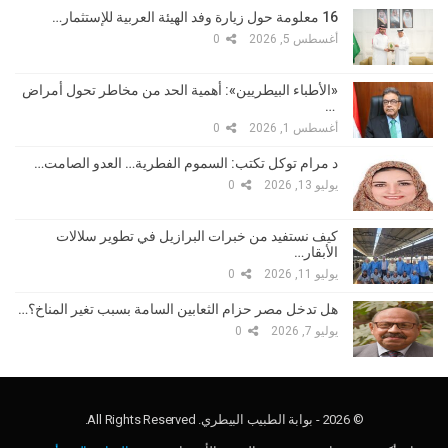
16 معلومة حول زيارة وفد الهيئة العربية للإستثمار…
أغسطس 5, 2026
0
«الأطباء البيطريين»: أهمية الحد من مخاطر تحول أمراض
…
أغسطس 1, 2026
0
د مرام توكل تكتب: السموم الفطرية… العدو الصامت…
يوليو 13, 2026
0
كيف نستفيد من خبرات البرازيل في تطوير سلالات
الأبقار…
يوليو 11, 2026
0
هل تدخل مصر حزام الثعابين السامة بسبب تغير المناخ؟…
يوليو 7, 2026
0
© 2026 - بوابة الطبيب البيطري. All Rights Reserved.