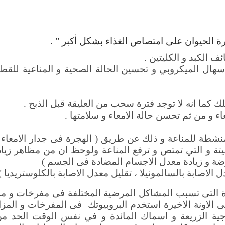
رة الحيوان على امتصاص الغذاء بشكل أكبر ” .
ف الكبد و الكليتين .
اسهال الميكروبي و تحسين الحالة الصحية و المناعية للقط
ك كما انه لا توجد فترة سحب من العليقة قبل الذبح .
ء و من ثم تحسن حالة الامعاء و سلامتها .
منشطة للمناعة و ذلك عن طريق ( الهجرة فى جدار الامعاء و 
ميتة و التي تمتص و ترفع المناعة ولوحظ ان من مظاهر زيادة
رضة و زيادة معدل الاجسام المضادة فى الجسم )
 الاصابة بالسالمونيلا ، تقليل معدل الاصابة بالكلوستريديا ) 
ة التى تسبب المشاكل المرضية المختلفة فى مفرخات و مز
فى الاونة الاخيرة استخدم البروبيوتك فى المفرخات و المز
تاجية الزريعة و اسماك المائدة و في نفس الوقت الحد م