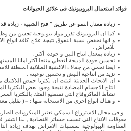
فوائد استعمال البروبيوتيك فى علائق الحيوانات
زيادة معدل النمو عن طريق ” فتح الشهية ، زيادة قد
كما ان البروبيوتك تفرز مواد بيولوجية تحسن من وظائ
و انها تخفض نسبة النفوق نتيجة علاج كافة انواع ال
للامراض .
زيادة بمعدل انتاج اللبن و جودة أكثر .
تحسين جودة الذبيحة لتعطي منتجا اكثر امانا للمستهل
ايضا تحمي من جفاف الاغشية الطلائية المبطنة للامعا
تزيد من انتاجية البيض و تحسين نوعيته .
ان الابحاث الحديثة اثبتت ان بكتريا حمض اللاكتيك 
انتاج الاجسام المضادة نتيجة وجود بعض البكتريا ال
نشاط الماكروفاج التي تسطيع الفتك بالبكتريا المم
و هناك انواع اخري من الاستجابة منها : – ( تقليل معدل
و فى مجال الاستزراع السمكي تعتبر الميكروبات الضار
معوقات الانتاج التى تسبب خسائر اقتصادية , لذا انتشر 
المقاومة البيولوجية لمسببات الامراض بهدف زيادة ان