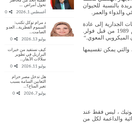
تحول أمراض …
ريدة بالنسبة للحيوان
أغسطس 1, 2026
0
ي والدواء والعمر.
د مرام توكل تكتب:
قت مبكر من 2500 قبل الميلاد. تشير اللوحات الجدارية إلى عادة
السموم الفطرية… العدو
تلقيح الحليب للحث على التخمير (فولر 1992). لم يتم تعريف فهم كلمة “بروبيوتيك” كما تستخدم اليوم حتى عام 1989 من قبل فولر.
الصامت…
 الميكروبي المعوي
“.
يوليو 13, 2026
0
، والتي يمكن تقسيمها
كيف نستفيد من خبرات
البرازيل في تطوير
سلالات الأبقار…
يوليو 11, 2026
0
هل تدخل مصر حزام
الثعابين السامة بسبب
تغير المناخ؟…
يوليو 7, 2026
0
يوتيك ، ليس فقط عند
ائية والداعمة لكل من