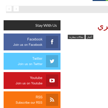
طري
Stay With Us
أخبار
مقالات بيطرية
Facebook
Join us on Facebook
Twitter
Join us on Twitter
Youtube
Join us on Youtube
RSS
Subscribe our RSS