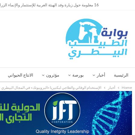
TRENDING
16 معلومة حول زيارة وفد الهيئة العربية للإستثمار والإنماء الزراعي إلي السعودية
الرئيسية
أخبار
بورصة
مؤثرون
الانتاج الحيواني
Home
أخبار
الإستخدام الوقائي والعلاجي لبكتيريا «البروبيوتك» في المجال البيطري