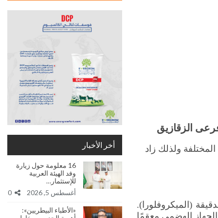
رعى الزقازيق
أخر الأخبار
 المختلفة ولذلك زاد
16 معلومة حول زيارة
وفد الهيئة العربية
للإستثمار…
أغسطس 5, 2026
0
قيقة (الميكروفلورا).
«الأطباء البيطريين»:
الجهاز الهضمي معقمًا
أهمية الحد من مخاطر