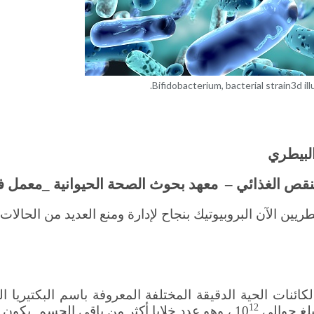
Bifidobacterium, bacterial strain3d ill
البيطري
لنقص الغذائي –
معهد بحوث الصحة الحيوانية _معمل ف
ريين الآن البروبيوتيك بنجاح لإدارة ومنع العديد من الحالات
ائنات الحية الدقيقة المختلفة المعروفة باسم البكتيريا الد
12
غ حوالي 10
، وهو عدد خلايا أكثر من باقي الجسم. يكون 