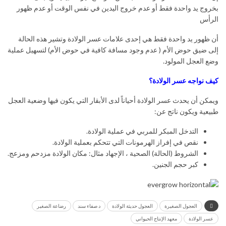
بخروج يد واحدة فقط أو عدم خروج اليدين في نفس الوقت أو عدم ظهور
الرأس
أن ظهور يد واحدة فقط هي إحدى علامات عسر الولادة وتشير هذه الحالة
إلى ضيق حوض الأم ( عدم وجود مسافة كافية في حوض الأم) لتسهيل عملية
وضع العجل المولود.
كيف نواجه عسر الولادة؟
ويمكن أن يحدث عسر الولادة أحياناً لدى الأبقار التي يكون فيها وضعية العجل
طبيعية ويكون ناتج عن:
التدخل المبكر للمربي في عملية الولادة.
نقص في إفراز الهرمونات التي تتحكم بعملية الولادة.
الشروط (الحالة) الصحية ، الإجهاد مثال: مكان الولادة مزدحم ومزعج.
كبر حجم الجنين.
العجول الصغيرة
العجول حديثة الولادة
د صفاء سند
رضاعة الصغير
عسر الولادة
معهد الإنتاج الحيواني