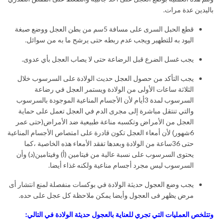
باليدين عدة مرات.
قطع الحبل السرى على مسافة 5سم من بطن العجل ووضع صبغة
اليود به للتطهير ويجب عدم ربطه حتى يرشح ما به من سوائل.
يجب غسل الضرع قبل الرضاعة حتى لا يصاب العجل بأي عدوى.
يجب التأكد من حصول العجل حديث الولادة على السرسوب خلال
الثلاثة ساعات الأولى من الولادة ويستمر العجل في رضاعة
السرسوب لمدة 3أيام لأن الأجسام المناعية الموجودة بالسرسوب
والتي تنتقل مباشرة إلى مجرى الدم في العجل تعمل على حماية
العجل من الأمراض وتكسبه مناعة طبيعية ضد الأمراض(حتى عمر
6شهور) لأن أمعاء العجل تكون قادرة على امتصاص الأجسام المناعية
حتى 36ساعة من الولادة وبعدها تفقد الأمعاء هذه الخاصية ،كما
يحتوى السرسوب على نسبة عالية من فيتامين (أ) وفيتامين(د) وأن
السرسوب ليس مجرد أجسام مناعية ولكنه غذاء أيضا.
يجب وضع العجول حديثة الولادة في بوكسات منفصلة لمنع انتشار أى
مرض يظهر فى العجول وأيضا يمكن ملاحظة كل عجل على حده.
وتتلخص العمليات التي تجري للعناية بالعجول حديثة الولادة في التالي: