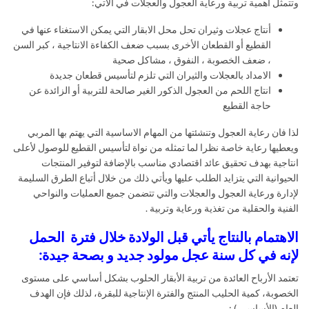
وتتمثل أهمية تربية ورعاية العجول والعجلات في الاتي:
أنتاج عجلات وثيران تحل محل الابقار التي يمكن الاستغناء عنها في
القطيع أو القطعان الأخرى بسبب ضعف الكفاءة الانتاجية ، كبر السن
، ضعف الخصوبة ، النفوق ، مشاكل صحية
الامداد بالعجلات والثيران التي تلزم لتأسيس قطعان جديدة
انتاج اللحم من العجول الذكور الغير صالحة للتربية أو الزائدة عن
حاجة القطيع
لذا فان رعاية العجول وتنشئتها من المهام الاساسية التي يهتم بها المربي
ويعطيها رعاية خاصة نظرا لما تمثله من نواة لتأسيس القطيع للوصول لأعلى
انتاجية بهدف تحقيق عائد اقتصادي مناسب بالإضافة لتوفير المنتجات
الحيوانية التي يتزايد الطلب عليها ويأتي ذلك من خلال أتباع الطرق السليمة
لإدارة ورعاية العجول والعجلات والتي تتضمن جميع العمليات والنواحي
الفنية والحقلية من تغذية ورعاية وتربية .
الاهتمام بالنتاج يأتي قبل الولادة خلال فترة الحمل
لإنه في كل سنة عجل مولود جديد و بصحة جيدة:
تعتمد الأرباح العائدة من تربية الأبقار الحلوب بشكل أساسي على مستوى
الخصوبة، كمية الحليب المنتج والفترة الإنتاجية للبقرة، لذلك فإن الهدف
العام (الأساسي ) :