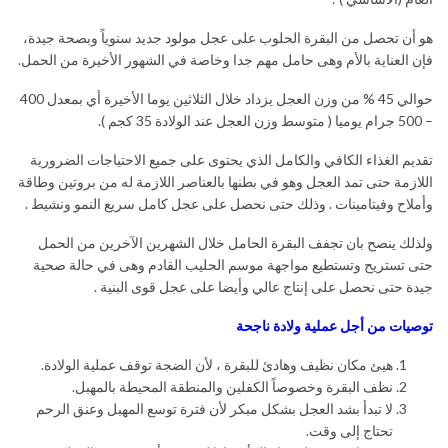
هو أن تحصل من البقرة الحلوب على عجل مولود جديد سنوياً وبصحة جيدة،
فإن العناية بالأم وهى حامل مهم جدا وخاصة في الشهور الأخيرة من الحمل.
حوالي 45 % من وزن العجل يزداد خلال الثلاثين يوما الأخيرة أي بمعدل 400
– 500 جرام يوميا ( متوسط وزن العجل عند الولادة 35 كجم ).
تقديم الغذاء الكافي والكامل الذي يحتوى على جميع الاحتياجات الضرورية
اللازمة حتى تمد العجل وهو في بطنها بالعناصر اللازمة له من بروتين وطاقة
وأملاح وفيتامينات . وذلك حتى نحصل على عجل كامل سريع النمو ونشيط .
ولذلك ينصح بان تجفف البقرة الحامل خلال الشهرين الآخرين من الحمل
حتى تستريح وتستطيع مواجهة موسم الحليب القادم وهى في حالة صحية
جيدة حتى نحصل على إنتاج عالي وأيضا على عجل قوى البنية .
توصيات من أجل عملية ولادة ناجحة
هيئ مكان نظيف وهادئ للبقرة ، لأن الضجة توقف عملية الولادة.
نظف البقرة وخصوصاً الكفلين والمنطقة المحيطة بالمهبل.
لا تبدأ بشد العجل بشكل مبكر لأن فترة توسع المهبل وعنق الرحم
تحتاج إلى وقت.