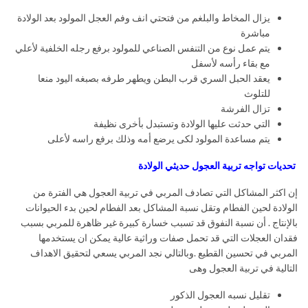
يزال المخاط والبلغم من فتحتي انف وفم العجل المولود بعد الولادة
مباشرة
يتم عمل نوع من التنفس الصناعي للمولود برفع رجله الخلفية لأعلي
مع بقاء رأسه لأسفل
يعقد الحبل السري قرب البطن ويطهر طرفه بصبغه اليود منعا
للتلوث
تزال الفرشة
التي حدثت عليها الولادة وتستبدل بأخرى نظيفة
يتم مساعدة المولود لكى يرضع أمه وذلك برفع راسه لأعلى
تحديات تواجه تربية العجول حديثي الولادة
إن اكثر المشاكل التي تصادف المربي في تربية العجول هي الفترة من
الولادة لحين الفطام وتقل نسبة المشاكل بعد الفطام لحين بدء الحيوانات
بالإنتاج . أن نسبة النفوق قد تسبب خسارة كبيرة غير ظاهرة للمربي بسبب
فقدان العجلات التي قد تحمل صفات وراثية عالية يمكن ان يستخدمها
المربي في تحسين القطيع .وبالتالي نجد المربي يسعي لتحقيق الاهداف
التالية في تربية العجول وهى
تقليل نسبه العجول الذكور