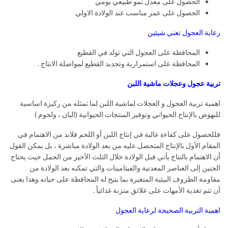
الحصول على معدل نمو طبيعي يومي
الحصول على عمر مناسب عند الولادة الاولي
رعاية العجول تعني شيئين
المحافظة على العجول التي تولد في القطيع
المحافظة على استمرارية وتجديد القطيع لمواصلة الانتاج .
تربية عجول وعجلات ماشية اللبن
اهمية تربية العجول و العجلات لماشية اللبن لما تمثله من ركيزة اساسية
للنهوض بالإنتاج الحيواني وتوفير المنتجات الحيوانية (البان ، ولحوم )
فللحصول على كفاءة عالية في إنتاج اللبن أو اللحم فلابد من الاهتمام في
المقام الأول بالإنتاج المتحصل عليه من بعد الولادة مباشرة ، بل يمكن القول
أن الاهتمام بالنتاج يأتي قبل الولادة خلال الثلث الأخير من الحمل حيث يحتاج
الجنين إلى العناصر المعدنية والفيتامينات والتي تمكنه بعد الولادة من
مقاومة الظروف البيئية المتغيرة بما يتيح له المحافظة على حياته وهذا يعنى
أن تتم تغذية الأمهات على علائق متزنة غذائياً .
اهمية التربية الصحيحة لرعاية العجول