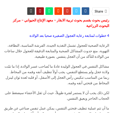
Share
رئيس بحوث بقسم بحوث تربية الابقار – معهد الإنتاج الحيواني – مركز
البحوث الزراعية
4 خطوات لمتابعة رعاية العجول الصغيرة صحيا بعد الولادة
الرعاية الصحية للعجول تشمل التغذية الجيدة، الفرشة المناسبة، النظافة،
التهوية، منع حدوث المشاكل الصحية والمتابعة الدقيقة للعجول خلال ساعات
من الولادة للتأكد من أن العجل يتنفس بصورة طبيعية.
مشاكل التنفس في العجول الوليدة عادةً ما تُصاحب عسر الولادة. إذا ما تمّت
ولادة عجل ولم يستطع التنفس، يجب أولاً تنظيف أنفه وفمه من المخاط.
ربما من المناسب تنكيس رأس العجل إلى الأسفل، أو قلبه لعدة ثوان لينزل
المخاط من فتحتي أنفه وفمه.
لكن ذلك يجب أن لا يستمر لفترة طويلاً، حيث أن ثقل الأحشاء سيضغط على
الحجاب الحاجز ويعيق التنفس.
ما أن تتم عملية تنظيف فتحتي التنفس، يمكن عمل تنفس صناعي عن طريق