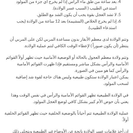
بعد ساعة من طق ماء الرأس إذا لم يخرج أي جزء من المولود
استدعي الطبيب ( السبب عسر الولادة).
لا تشد العجل بقوة يجب أن يكون الشد مع الطلق.
إذا لم يخرج الخلاص (المشيمة) بعد 12 ساعة من الولادة (يجب
استدعاء الطبيب).
وتتم الولادة لدى معظم الأبقار بدون مساعدة المربي لكن على المربي أن
ينتظر (أن يكون صبوراً ) لإعطاء الوقت الكافي لتتم عملية الولادة.
وتتم ولادة معظم العجول بالحالة أو الوضعية الأمامية حيث تظهر أولاً القوائم
الأمامية والرأس بشكل مباشر ومستقيم فإذا ظهرت القوائم الأمامية
والرأس كما هو مبين في الصورة.
يمكن اعتبار الولادة ستكون طبيعية وليس هناك حاجة لقوة شد إضافية
لسحب المولود.
في الولادة الطبيعية تظهر القوائم الأمامية والرأس في نفس الوقت وهذا
يعني بأن حوض الأم كبير بشكل كافي لوضع العجل المولود.
عملية الولادة الطبيعية تتم أحياناً بالوضعية الخلفية حيث تظهر القوائم الخلفية
أولاً.
إن أخذ علامات عسر الولادة ناتجة عن الأوضاع غير الطبيعية ويتجلى ذلك