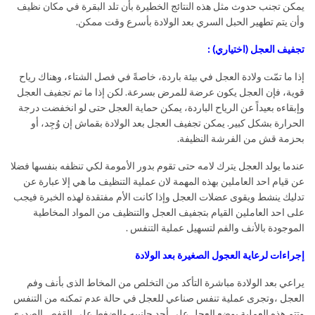
يمكن تجنب حدوث مثل هذه النتائج الخطيرة بأن تلد البقرة في مكان نظيف
وأن يتم تطهير الحبل السري بعد الولادة بأسرع وقت ممكن.
تجفيف العجل (اختياري)
:
إذا ما تمّت ولادة العجل في بيئة باردة، خاصةً في فصل الشتاء، وهناك رياح
قوية، فإن العجل يكون عرضة للمرض بسرعة. لكن إذا ما تم تجفيف العجل
وإبقاءه بعيداً عن الرياح الباردة، يمكن حماية العجل حتى لو انخفضت درجة
الحرارة بشكل كبير. يمكن تجفيف العجل بعد الولادة بقماش إن وُجِد، أو
بحزمة قش من الفرشة النظيفة.
عندما يولد العجل يترك لامه حتى تقوم بدور الأمومة لكي تنظفه بنفسها فضلا
عن قيام احد العاملين بهذه المهمة لان عملية التنظيف ما هي إلا عبارة عن
تدليك ينشط ويقوى عضلات العجل وإذا كانت الأم مفتقدة لهذه الخبرة فيجب
على احد العاملين القيام بتجفيف العجل والتنظيف من المواد المخاطية
الموجودة بالأنف والفم لتسهيل عملية التنفس .
إجراءات لرعاية العجول الصغيرة بعد الولادة
يراعي بعد الولادة مباشرة التأكد من التخلص من المخاط الذى بأنف وفم
العجل ،وتجرى عملية تنفس صناعي للعجل في حالة عدم تمكنه من التنفس
وتتم هذه العملية بوضع العجل على أحد جانبيه والضغط على القفص الصدري