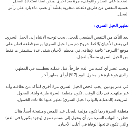
الضغط على الصدر والتوقف، مرة بعد أخرى.يمكن أيضاً استعادة العجل
لعملية التنفس عن طريق دغدغة منخريه بقشّة أو بصب ماء بارد على رأس
العجل.
تطهير الحبل السري
:
بعد التأكد من التنفس الطبيعي للعجل، يجب توجيه الانتباه إلى الحبل السري.
في بعض الأحيان يُلاحَظ خروج دم من الحبل السري؛ بوضع قطعة قطن على
موقع “النـزف” كافية لإيقافه. في معظم الأحيان يتبقى عدة سنتيمترات فقط
من الحبل السري متصلاً بالعجل.
ويجب عصر أي كمية من الدم خارجاً، قبل عملية تغطيسه في المطهر،
والذي هو عبارة عن محول اليود (7%) أو أي مطهر آخر.
في عمر يومين، يجب فحص الحبل السري مرةً أخرى للتأكد من نظافته وأنه
غير ملتهب. في ذلك الوقت، تكون منطقة السرة طرية ولينة. العجول
المريضة (المصابة بالتهاب الحبل السري) تظهر عليها علامات الخمول.
منطقة السرة ربما تكون مؤلمة للعجل عند اللمس ومنتفخة أيضاً. هناك
خطورة التهاب السرة من أن يتحول إلى تسمم دموي (وجود بكتيريا في الدم)
والتي تكون نتائجها الوفاة في أغلب الأحيان.