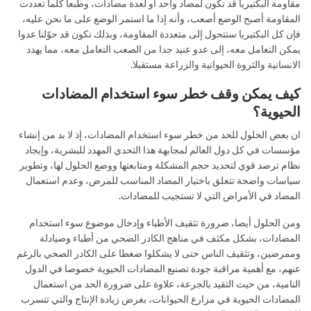
مقاومة البكتيريا قد تكون لمضاد واحد أو لعدة مضادات، وطبعا كلما تعددت
المقاومة أصبح الوضع أصعب، وأنه إذا ما استمر الوضع على ما نحن عليه،
فإن كل البكتيريا ستتحول إلى متعددة المقاومة، وبذلك نكون قد حوّلنا عدوا
يمكن التعامل معه، إلى عدو عنيد جدا من الصعب التعامل معه، مما يهدد
الانسانية والثروة الحيوانية والزراعة مستقبلا.
كيف يمكن وقف خطر سوء استخدام المضادات
الحيوية؟
ان بعض الحلول للحد من خطر سوء استخدام المضادات، إذ لا بد من إنشاء
مؤسسات في كل دول العالم لمجابهة هذا التحدي المهدد للبشرية، وإيجاد
نظام ترصد قوي لتحديد حجم المشكلة ومتابعتها ووضع الحلول لها، وتطوير
سياسات واضحة تتعلق باختيار المضاد المناسب للمرض، وعدم استعمال
المضاد في الأمراض التي لا تستجيب للمضادات.
ومن الحلول أيضا، ضرورة تثقيف الأطباء وإدخال موضوع سوء استخدام
المضادات، بشكل مكثف في مناهج الكادر الصحي من أطباء وصيادلة
وممرضين، وتثقيف الناس حتى لا يشكلوا ضغطا على الكادر الصحي بالرغم
عنهم، مع أهمية مراقبة جودة تصنيع المضادات الحيوية خصوصا في الدول
النامية، من حيث التقيد بالجرعة، علاوة على ضرورة الحد من استعمال
المضادات الحيوية في مزارع الحيوانات، بغرض زيادة الإنتاج والتي تتسرب