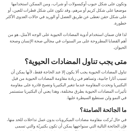
وتكون على شكل حبوب أوكبسولات أو شراب، ومن الممكن استخدامها
موضعيا على شكل كريم أو مرهم، وقد تكون على شكل قطرات للعين، أو
على شكل حقن تعطى عن طريق العضل أو الوريد في حالات العدوى الأكثر
خطورة.
لذا فان ضمان استخدام أدوية المضادات الحيوية على الوجه الأمثل، هو من
أهم القضايا المطروحة على مر السنوات في مجالَي صحة الإنسان وصحة
الحيوان.
متى يجب تناول المضادات الحيوية؟
تناول المضادات الحيوية يجب ألا يكون إلا عند الحاجة فقط، لأنها يمكن أن
تسبب آثارا جانبية، وتساهم في زيادة مقاومة المضادات الحيوية من قبل
البكتيريا وتحدث المقاومة عندما تتغير البكتيريا وتصبح قادرة على مقاومة
تأثيرات المضادات الحيوية بطرق مختلفة، وهذا يعني أن البكتيريا ستستمر
في النمو ولن نستطيع السيطرة عليها.
ما الجائحة الصامتة؟
في حال تُركت مقاومة مضادات الميكروبات بدون عمل تداخلات للحد منها،
فإن الجائحة التالية التي سنواجهها يمكن أن تكون بكتيريّة والتي تسمى