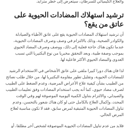
والعلاج الكيميائي للسرطان، سيتعرض إلى خطر متزايد.
ترشيد استهلاك المضادات الحيوية على
عاتق من يقع؟
أن ترشيد استهلاك المضادات الحيوية يقع على عاتق الأطباء والصيادلة
والكوادر الصحية، وذلك بالالتزام في وصف وصرف المضادات الحيوية،
عندما تكون هناك حاجة فعلية إلى ذلك، ووصف وصرف المضاد الحيوي
بموجب وصفة طبية، وبعد التحقق مخبريا من نوع البكتيريا التي تسبب
العدوى والمضاد الحيوي الأكثر فاعلية لها.
لذا فان هناك دورا كبيرا ملقى على عاتق الأشخاص في الاستخدام الرشيد
للمضادات الحيوية، وتقليل تطور مقاومة البكتيريا لها، من خلال طلب نصائح
من الطبيب بشأن كيفية علاج الأعراض المرضية، وعدم الضغط على الطبيب
لصرف مضاد حيوي، كما أنه يجب استخدام المضادات وفق تعليمات الطبيب
والصيدلي، والالتزام بتناول الكمية اليومية الموصوفة لهم وفي الوقت
المحدد، وإكمال العلاج بالكامل حتى لو كان هناك شعور بالتحسن، وعدم
تناول المضادات الحيوية المتبقية لمرض سابق، فقد لا تكون مناسبة لعلاج
المرض الحالي.
فلابد من عدم تناول المضادات الحيوية الموصوفة لشخص آخر مطلقا، أو