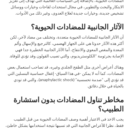
المضادات الحيوية، بالإضافة إلى السياسات العالمية التي تهدف إلى تعزيز
الابتكار والبحث والتطوير، في مجال استحداث لقاحات وخيارات ووسائل
تشخيص جديدة، وخيارات جديدة لعلاج العدوى، وغير ذلك من الأدوات.
الآثار الجانبية للمضادات الحيوية؟
أن الآثار الجانبية للمضادات الحيوية متعددة، وتختلف من مضاد لآخر، لكن
أكثر هذه الآثار حدوثا هي على الجهاز الهضمي، كالترجيع والإسهال وألم
المعدة والمغص المعوي والانتفاخ، أما الآثار الجانبية الخطيرة جدا فهي
الإصابة بجرثومة “الكلوستريديوم، والتي تصيب القولون وقد تؤدي للوفاة.
وهناك أعراض أخرى مثل الطفح الجلدي وغيره، قد تصاحب استعمال بعض
المضادات، كما أنه لا يمكن -في هذا السياق- إغفال حساسية البنسلين التي
قد تؤدي إلى “صدمة تحسسية” (anaphylactic shock)، والتي قد تودي
بالحياة في خلال دقائق.
مخاطر تناول المضادات بدون استشارة
الطبيب؟
يجب الاخذ فى الاعتبار أهمية وصف المضادات الحيوية من قبل الطبيب
فقط، نظرا للأعراض الجانبية التي قد تسببها نتيجة استخدامها بشكل خاطئ،