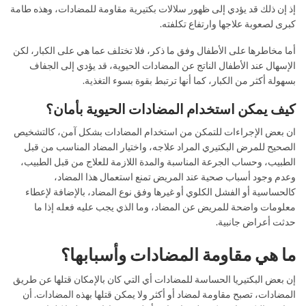
إذ إن ذلك قد يؤدي إلى ظهور سلالات بكتيرية مقاومة للمضادات، وهذه طامة
كبرى لصعوبة علاجها وارتفاع تكلفته.
أما مخاطرها على الأطفال وفق ما ذكر، فلا تختلف عما هي على الكبار، لكن
الإسهال عند الأطفال الناتج عن المضادات الحيوية، قد يؤدي إلى الجفاف
بسهولة أكثر من الكبار، كما أنها ترتبط بقوة بسوء التغذية.
كيف يمكن استخدام المضادات الحيوية بأمان؟
ان بعض الإجراءات للتمكن من استخدام المضادات بشكل آمن، كالتشخيص
الصحيح للمرض البكتيري المراد علاجه، واختيار المضاد المناسب من قبل
الطبيب، وحساب الجرعة المناسبة والمدة اللازمة للعلاج من قبل الطبيب،
وعدم وجود أسباب صحية عند المريض تمنع استعمال هذا المضاد،
كالحساسية أو الفشل الكلوي أو غيرها وفق نوع المضاد، بالإضافة لإعطاء
معلومات واضحة للمريض عن المضاد، وما الذي يجب عليه فعله إذا ما
حدثت أعراض جانبية.
ما هي مقاومة المضادات وأسبابها؟
إن بعض البكتيريا الحساسة للمضادات أي التي كان بالإمكان قتلها عن طريق
المضادات، تصبح مقاومة لمضاد أو أكثر ولا يمكن قتلها بهذه المضادات. أن