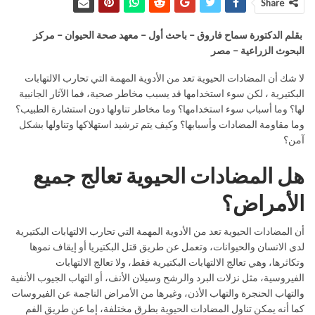
Share
بقلم الدكتورة سماح فاروق – باحث أول – معهد صحة الحيوان – مركز
البحوث الزراعية – مصر
لا شك أن المضادات الحيوية تعد من الأدوية المهمة التي تحارب الالتهابات
البكتيرية ، لكن سوء استخدامها قد يسبب مخاطر صحية، فما الآثار الجانبية
لها؟ وما أسباب سوء استخدامها؟ وما مخاطر تناولها دون استشارة الطبيب؟
وما مقاومة المضادات وأسبابها؟ وكيف يتم ترشيد استهلاكها وتناولها بشكل
آمن؟
هل المضادات الحيوية تعالج جميع
الأمراض؟
أن المضادات الحيوية تعد من الأدوية المهمة التي تحارب الالتهابات البكتيرية
لدى الانسان والحيوانات، وتعمل عن طريق قتل البكتيريا أو إيقاف نموها
وتكاثرها، وهي تعالج الالتهابات البكتيرية فقط، ولا تعالج الالتهابات
الفيروسية، مثل نزلات البرد والرشح وسيلان الأنف، أو التهاب الجيوب الأنفية
والتهاب الحنجرة والتهاب الأذن، وغيرها من الأمراض الناجمة عن الفيروسات
كما أنه يمكن تناول المضادات الحيوية بطرق مختلفة، إما عن طريق الفم