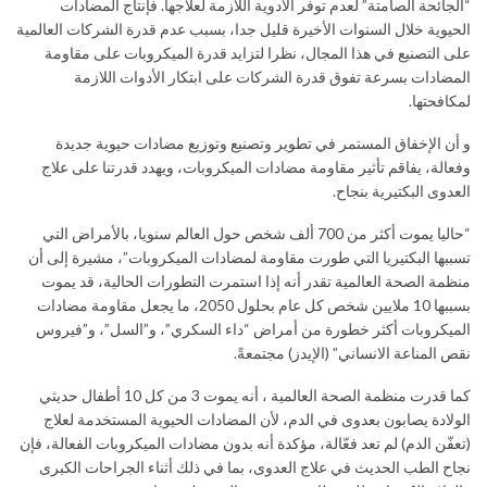
“الجائحة الصامتة” لعدم توفر الأدوية اللازمة لعلاجها. فإنتاج المضادات
الحيوية خلال السنوات الأخيرة قليل جدا، بسبب عدم قدرة الشركات العالمية
على التصنيع في هذا المجال، نظرا لتزايد قدرة الميكروبات على مقاومة
المضادات بسرعة تفوق قدرة الشركات على ابتكار الأدوات اللازمة
لمكافحتها.
و أن الإخفاق المستمر في تطوير وتصنيع وتوزيع مضادات حيوية جديدة
وفعالة، يفاقم تأثير مقاومة مضادات الميكروبات، ويهدد قدرتنا على علاج
العدوى البكتيرية بنجاح.
“حاليا يموت أكثر من 700 ألف شخص حول العالم سنويا، بالأمراض التي
تسببها البكتيريا التي طورت مقاومة لمضادات الميكروبات”، مشيرة إلى أن
منظمة الصحة العالمية تقدر أنه إذا استمرت التطورات الحالية، قد يموت
بسببها 10 ملايين شخص كل عام بحلول 2050، ما يجعل مقاومة مضادات
الميكروبات أكثر خطورة من أمراض “داء السكري”، و”السل”، و”فيروس
نقص المناعة الانساني” (الإيدز) مجتمعةً.
كما قدرت منظمة الصحة العالمية ، أنه يموت 3 من كل 10 أطفال حديثي
الولادة يصابون بعدوى في الدم، لأن المضادات الحيوية المستخدمة لعلاج
(تعفّن الدم) لم تعد فعّالة، مؤكدة أنه بدون مضادات الميكروبات الفعالة، فإن
نجاح الطب الحديث في علاج العدوى، بما في ذلك أثناء الجراحات الكبرى