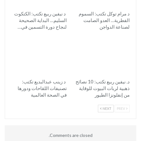
د مرام توكل تكتب: السموم
د نيفين ربيع تكتب: الكتكوت
الفطرية… العدو الصامت
السليم… البداية الصحيحة
لصناعة الدواجن
لنجاح دورة التسمين في…
د. نيفين ربيع تكتب: 10 نصائح
د زينب عبدالبديع تكتب:
ذهبية لربات البيوت للوقاية
تصنيفات اللقاحات ودورها
من إنفلونزا الطيور
في الصحة العالمية
NEXT
PREV
Comments are closed.