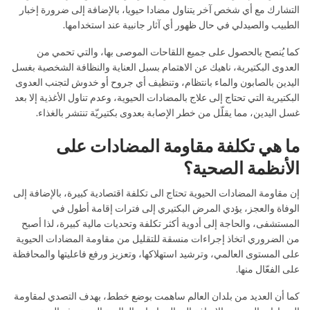
التشارك مع أي شخص آخر يتناول مضادا حيويا، بالإضافة إلى ضرورة إخبار
الطبيب والصيدلي في حال ظهور أي آثار جانبية عند استخدامها.
كما يُنصح بالحصول على جميع اللقاحات الموصى بها، والتي تحمي من
العدوى البكتيرية، ناهيك عن الاهتمام بسبل العناية والنظافة الشخصية بغسل
اليدين بالصابون والماء بانتظام، وتنظيف أي جروح أو خدوش لتجنب العدوى
البكتيرية التي تحتاج إلى علاج بالمضادات الحيوية، وعدم تناول الأغذية إلا بعد
غسل اليدين، مما يقلّل من خطر الإصابة بعدوى بكتيريّة تنتشر بالغذاء.
ما هي تكلفة مقاومة المضادات على
الأنظمة الصحية؟
إن مقاومة المضادات الحيوية تحتاج الى تكلفة اقتصادية كبيرة، بالإضافة إلى
الوفاة والعجز، يؤدي المرض البكتيري إلى فترات إقامة أطول في
المستشفى، والحاجة إلى أدوية أكثر تكلفة وتحديات مالية كبيرة، لذا أصبح
من الضروري اتخاذ إجراءات منسقة للتقليل من مقاومة المضادات الحيوية
على المستوى العالمي، وترشيد استهلاكها، وتعزيز ورفع فاعليتها والمحافظة
على الفعّال منها.
كما أن العديد من بلدان العالم ساهمت بوضع خطط، بهدف التصدي لمقاومة